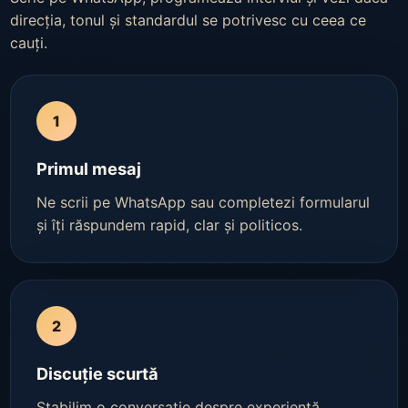
direcția, tonul și standardul se potrivesc cu ceea ce
cauți.
1
Primul mesaj
Ne scrii pe WhatsApp sau completezi formularul
și îți răspundem rapid, clar și politicos.
2
Discuție scurtă
Stabilim o conversație despre experiență,